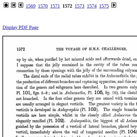
1569
1570
1571
1572
1573
1574
1575
Display PDF Page