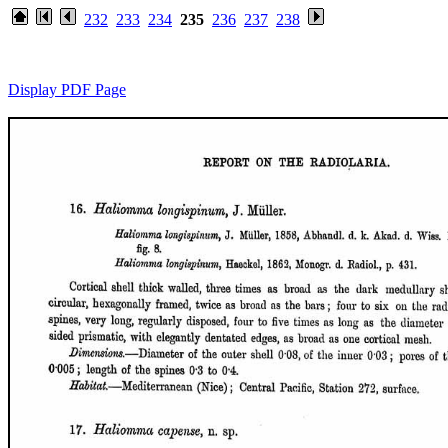
232
233
234
235
236
237
238
Display PDF Page