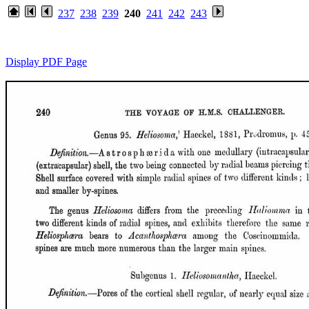
237
238
239
240
241
242
243
Display PDF Page