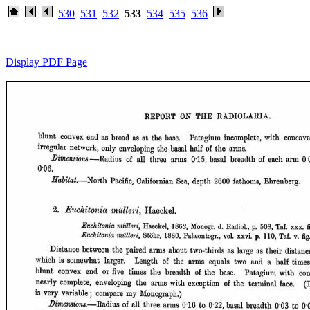
530
531
532
533
534
535
536
Display PDF Page