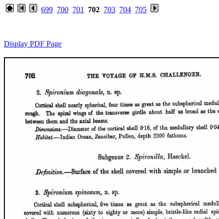
699
700
701
702
703
704
705
Display PDF Page