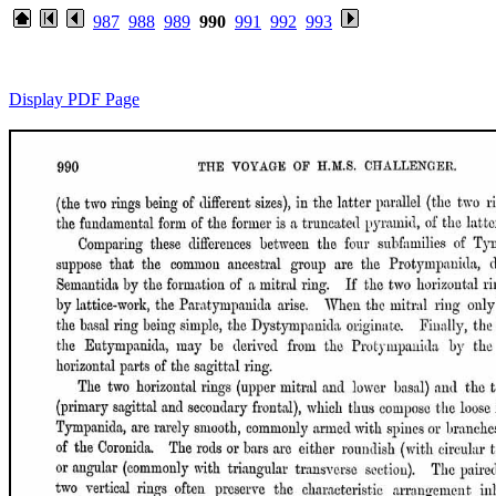
987
988
989
990
991
992
993
Display PDF Page