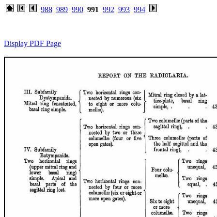
988
989
990
991
992
993
994
Display PDF Page