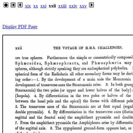
xix
xx
xxi
xxii
xxiii
xxiv
xxv
Display PDF Page