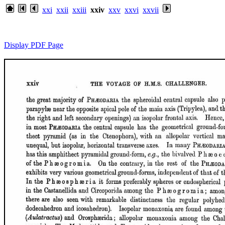
xxi
xxii
xxiii
xxiv
xxv
xxvi
xxvii
Display PDF Page