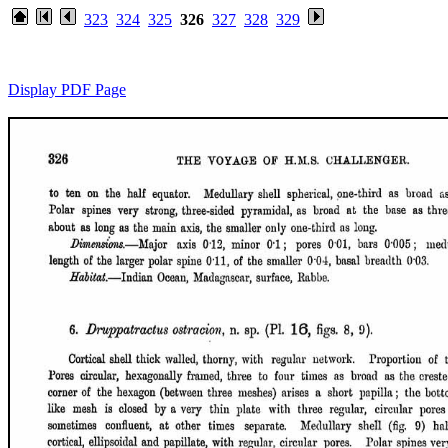
323
324
325
326
327
328
329
Display PDF Page