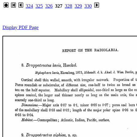
324
325
326
327
328
329
330
Display PDF Page