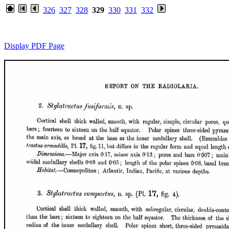
326
327
328
329
330
331
332
Display PDF Page